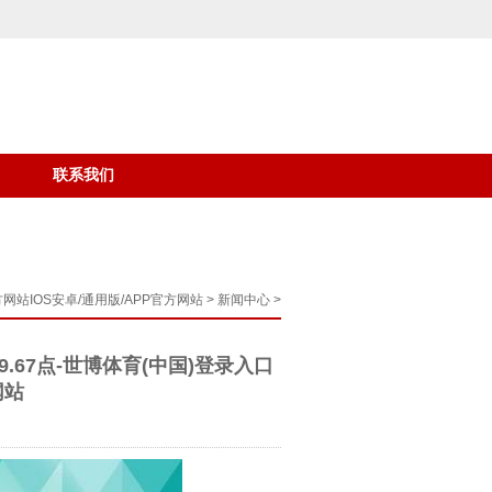
联系我们
网站IOS安卓/通用版/APP官方网站
>
新闻中心
>
.67点-世博体育(中国)登录入口
网站