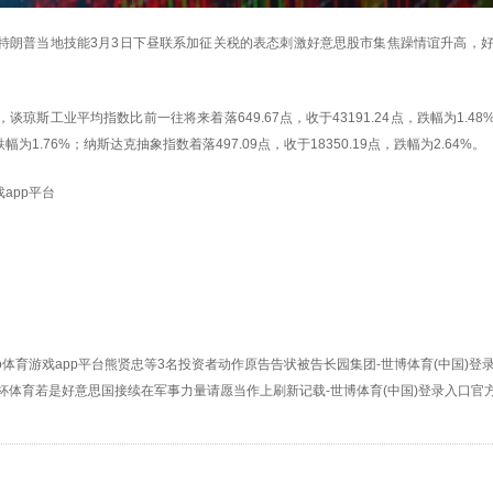
特朗普当地技能3月3日下昼联系加征关税的表态刺激好意思股市集焦躁情谊升高，
。
谈琼斯工业平均指数比前一往将来着落649.67点，收于43191.24点，跌幅为1.48
，跌幅为1.76%；纳斯达克抽象指数着落497.09点，收于18350.19点，跌幅为2.64%。
戏app平台
ibo体育游戏app平台熊贤忠等3名投资者动作原告告状被告长园集团-世博体育(中国)登录
杯体育若是好意思国接续在军事力量请愿当作上刷新记载-世博体育(中国)登录入口官方网