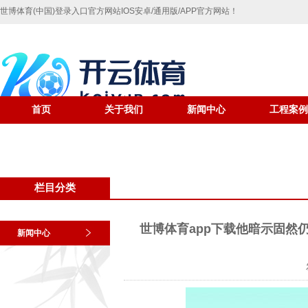
世博体育(中国)登录入口官方网站IOS安卓/通用版/APP官方网站！
首页
关于我们
新闻中心
工程案例
栏目分类
世博体育app下载他暗示固然仍
新闻中心