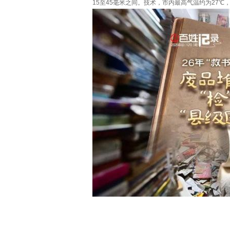
15至45毫米之间。技术，市内最高气温约为27