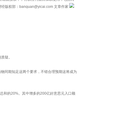
banquan@yicai.com 文章作家
。
到质疑。
药物同期知足这两个要求，不错合理预期这将成为
总和的20%。其中增多的200亿好意思元入口额