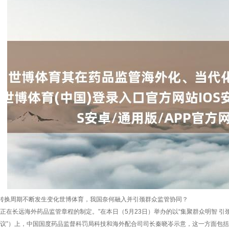
转换周期不断发生变化世博体育，我国奈何融入并引颈群众监管协同？
正在长远海外药品监管章程的制定。”在本日（5月23日）举办的以“集聚群众明智 引颈医
会议”）上，中国国度药品监督科罚局科技和海外配合司司长秦晓岺示意，这一方面包