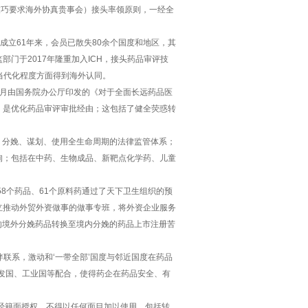
技巧要求海外协真贵事会）接头率领原则，一经全
成立61年来，会员已散失80余个国度和地区，其
门于2017年隆重加入ICH，接头药品审评技
、当代化程度方面得到海外认同。
1月由国务院办公厅印发的《对于全面长远药品医
，是优化药品审评审批经由；这包括了健全荧惑转
、分娩、谋划、使用全生命周期的法律监管体系；
询；包括在中药、生物成品、新靶点化学药、儿童
58个药品、61个原料药通过了天下卫生组织的预
立推动外贸外资做事的做事专班，将外资企业服务
的境外分娩药品转换至境内分娩的药品上市注册苦
伴联系，激动和‘一带全部’国度与邻近国度在药品
研发国、工业国等配合，使得药企在药品安全、有
经籍面授权，不得以任何面目加以使用，包括转