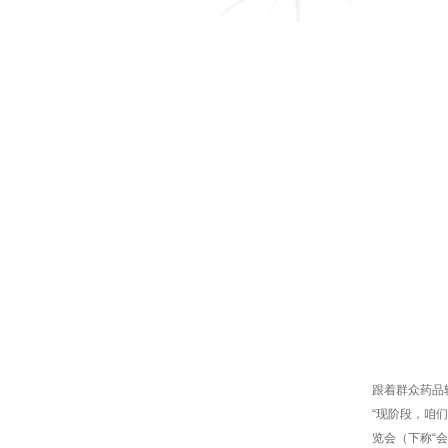
跟着群众药品
“现阶段，咱们
览会（下称“