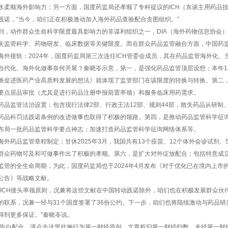
水柔顺海外影响力；另一方面，国度药监局还孝顺了专科提议的ICH（东谈主用药品
践诺，“当今，咱们正在积极激动加入海外药品查验配合贪图组织。”
到，动作群众生命科学限度最具影响力的非谋利组织之一，DIA（海外药物信息协会）
失监管科学、药物研发、临床数据等关键限度。而在群众药品监管融合方面，中国药监部
海外接轨；2024年，国度药监局第三次连任ICH管委会成员，其在药品监管海外化
当代化、海外化做事奈何开展？秦晓岺示意，第一，是强化药品监管顶层设想；本年
换促进医药产业高质料发展的想法》就体现了监管部门在该限度的转换与转换。第二
要点居品审批（尤其是进行药品注册申报前置率领）和服务临床用药需求。
药品监管法治设置；包含现行法律2部、行政王法12部、规则44部，散失药品从研制
药品科罚法践诺条例的改进做事也取得了积极的领路。第四，是推动药品监管科学征
布局一批药品监管科学要点神志；加速打造药品监管科学征询网络体系等。
海外药品监管章程制定；甘休2025年3月，我国共有13个疫苗、12个体外会诊试剂、
群众药物可及和可做事作出了积极的孝顺。第六，是扩大对外绽放配合；包括特意成
监管的全生命周期，为此，国度药监局也于2024年4月发布《对于优化已在境内上市
公告》等战略文献。
定ICH接头率领原则，况兼将这些文献在中国转动践诺除外，咱们也在积极发展群众伙
的联系，况兼一经与31个国度签署了36份公约。下一步，咱们也将陆续激动与药品
得到更多保证。”秦晓岺说。
经告白配合，请点击这里此施行为第一财经原创，文章权归第一财经扫数。未经第一财