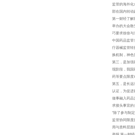
监管的海外化
部在国内转动
第一财经了解
举办的大会散
巧要求徐徐与
中国药品监管
疗器械监管转
换机制，神色
第三，是加强
现阶段，我国
药等要点限度
第五，是长远
认证，为促进
做事融入药品
求接头事宜的
“除了参与制
监管协同限度
用与质料层面
举报 第一财