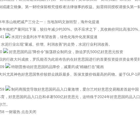
或建立镜像。第一财经保留根究侵权者法律做事的权益。如需得回授权请接头第一财经版权部：
本年东山枇杷减产三分之一：当地加码文旅转型，海外化提速
本年枇杷产量同比下落，较往年减少约30%。供不应求之下，其收购价同比高涨20%
:41
水泥行业盈利水平有望改善，绿色化海外化发展提速
，水泥行业出现“量减、价增、利润改善”的走势，水泥行业利润改善。
30
好意思国药品“降价令”振荡群众制药业，胁迫罗氏500亿好意思元投资
议的行政大叫成效，罗氏能否为此前布告的在好意思国进行的首要投资提供资金将受
:09
特朗普推动好意思国药品降价，减重药成“精确打击”规画
大叫尤其神色好意思国售价较群众跳跃最多、医保支拨价钱最高的药物。鉴于GLP-1
:59
制药商囤货导致好意思国药品入口量激增，爱尔兰对好意思交易顺差首超中国
体育，好意思国药品入口总和卓著500亿好意思元，这特殊于2024年好意思国药品入口
尔兰。
 16:58 一财最热 点击关闭