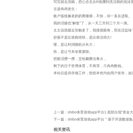
写完就去洗碗，把心念念从K线挪到洗洁精的泡沫
古迹冉冉发生：
账户弧线像老奶奶爬楼梯，不快，却一直在进取。
我的泪腺也“解套”了，从一天三升到三个月一滴。
太太说我最近笑貌多了，我摸摸眼角，照实没盐味
炒股不是比谁跑得快，是比谁活得久!
慢，是让利润随机分长大；
快，是让亏本坐窝肃除。
把眼泪攒一攒，交给阛阓当膏火，
剩下的日子世博体育，不再哭，只冉冉数钱。
本站仅提供存储工作，统统本色均由用户发布，如
上一篇：
shibo体育游戏app平台1.底部出现“资
下一篇：
shibo体育游戏app平台＂基于开源数据
相关资讯