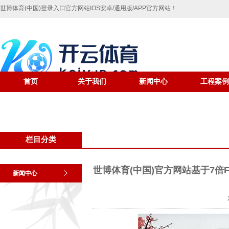
世博体育(中国)登录入口官方网站IOS安卓/通用版/APP官方网站！
首页
关于我们
新闻中心
工程案例
栏目分类
世博体育(中国)官方网站基于7倍FY
新闻中心