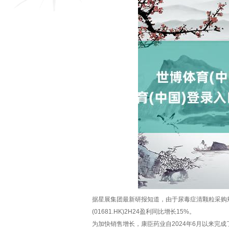
据星展集团最新研报知道，由于尿毒症清颗粒采购
(01681.HK)2H24盈利同比增长15%。
为加快销售增长，康臣药业自2024年6月以来完