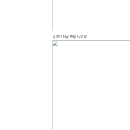
导弹试射的轰动与荣耀