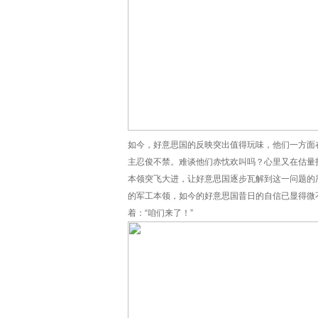
如今，好意思国的反映突出值得玩味，他们一方面
主忍俊不禁。难谈他们赤忱欢叫吗？心里又在估量
本领突飞大进，让好意思国逐步瓦解到这一问题的
的军工本领，如今的好意思国昔日的自信已显得微
着：“咱们来了！”