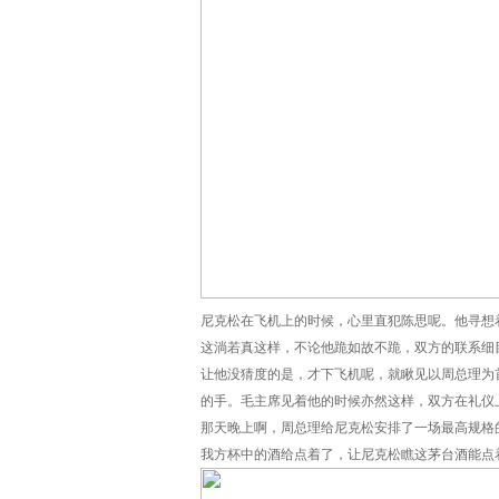
尼克松在飞机上的时候，心里直犯陈思呢。他寻想
这淌若真这样，不论他跪如故不跪，双方的联系细
让他没猜度的是，才下飞机呢，就瞅见以周总理为
的手。毛主席见着他的时候亦然这样，双方在礼仪
那天晚上啊，周总理给尼克松安排了一场最高规格
我方杯中的酒给点着了，让尼克松瞧这茅台酒能点