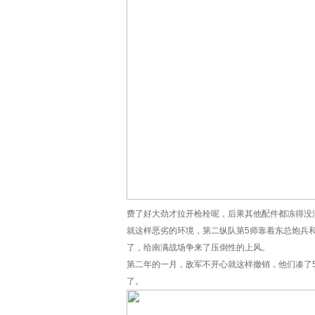
费了好大劲才拉开枪栓呢，后果其他配件都冻得没
就这样恶劣的环境，第二纵队第5师靠着东总炮兵和
了，给南满战场争来了压倒性的上风。
第二年的一月，敌军不开心就这样撤销，他们凑了
了。