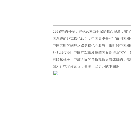
1968年的时候，好意思国由于深陷越战泥潭，
国总统的尼克松也认为，中国晨夕会和宇宙列国和
中国其时的酬酢之路走得也不顺当。那时候中国和苏
处儿以致条目中国在军事和酬酢方面都得听它的，
苏联这样干，中苏之间的矛盾就像滚雪球似的，越滚
疆相近屯了许多兵，缱绻用武力吓唬中国呢。