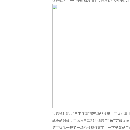
猛虎似的，一个小时都没用了，迁移两个营的军力
过后统计呢，“三下江南”那三场战役里，二纵在靠
战争的时候，二纵从敌军那儿缉获了19门万般火炮
第二纵队一场又一场战役都打赢了，一下子就成了