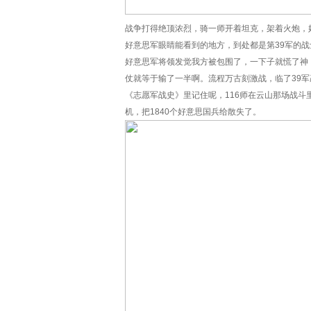
战争打得绝顶浓烈，骑一师开着坦克，架着火炮，
好意思军眼睛能看到的地方，到处都是第39军的
好意思军将领发觉我方被包围了，一下子就慌了神
仗就等于输了一半啊。流程万古刻激战，临了39
《志愿军战史》里记住呢，116师在云山那场战斗里
机，把1840个好意思国兵给散失了。