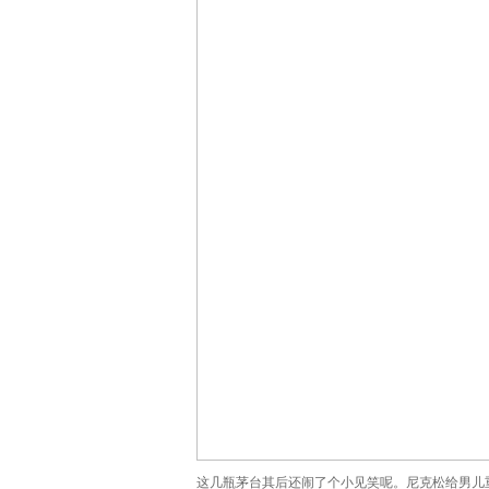
这几瓶茅台其后还闹了个小见笑呢。尼克松给男儿