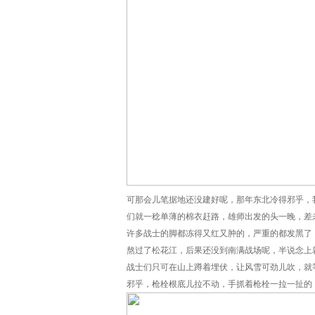
可那会儿笔据地还没建好呢，那年东北冷得邪乎，
们就一稔单薄的棉衣赶路，雄师出发的头一晚，差
许多战士的脚都冻得又红又肿的，严重的都发黑了
熬过了松花江，后果还没到南满战场呢，半说念上
战士们只可在山上蹲着埋伏，让风雪可劲儿吹，就
邪乎，枪栓根底儿拉不动，手抓着枪栓一拉一扯的