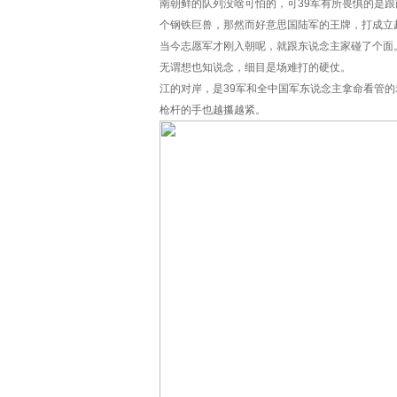
南朝鲜的队列没啥可怕的，可39军有所畏惧的是跟
个钢铁巨兽，那然而好意思国陆军的王牌，打成立起
当今志愿军才刚入朝呢，就跟东说念主家碰了个面
无谓想也知说念，细目是场难打的硬仗。
江的对岸，是39军和全中国军东说念主拿命看管
枪杆的手也越攥越紧。