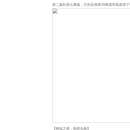
第二纵队那么勇猛，它的后身第39集团军能差得了
【精锐之师，铁胆头炮】