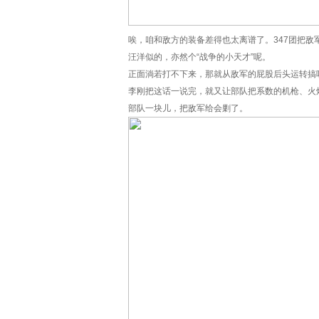
唉，咱和敌方的装备差得也太离谱了。347团把
汪洋似的，亦然个“战争的小天才”呢。
正面淌若打不下来，那就从敌军的屁股后头运转搞
李刚把这话一说完，就又让部队把系数的机枪、火
部队一块儿，把敌军给会剿了。