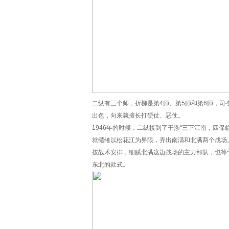
二纵有三个师，折柳是第4师、第5师和第6师，
出色，向来就擅长打硬仗、恶仗。
1946年的时候，二纵接到了干涉“三下江南，四保
就缱绻以松花江为界限，弄出南满和北满两个战场
按战术安排，细腻北满这边战场的主力部队，也等
东北的款式。