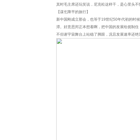
其时毛主席还玩笑说，尼克松这样干，是心里头不
【谋乞降平的旅行】
新中国刚成立那会，也等于19世纪50年代初的
滞。好意思邦正本想着啊，把中国的发展给扼制住
不但谢宇宙舞台上站稳了脚跟，况且发展速率还绝