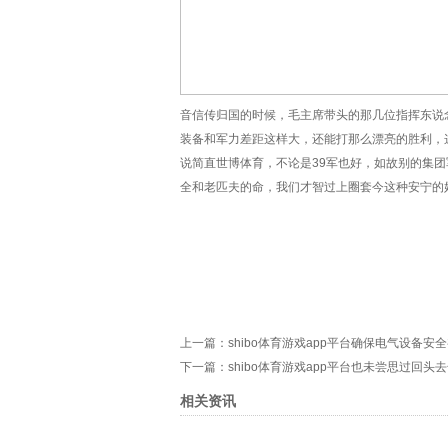
音信传归国的时候，毛主席带头的那几位指挥东说念
装备和军力差距这样大，还能打那么漂亮的胜利，
说简直世博体育，不论是39军也好，如故别的集
全和老匹夫的命，我们才智过上圈套今这种安宁的
上一篇：
shibo体育游戏app平台确保电气设备安
下一篇：
shibo体育游戏app平台也未尝思过回头
相关资讯