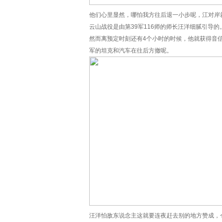
他们心里显然，哪怕我方往后退一小步呢，江对岸
云山战役是由第39军116师的师长汪洋细腻引导的
然而离预定时刻还有4个小时的时候，他就获得音
军的坦克和汽车在往后方撤呢。
汪洋怕敌东说念主这就要连夜赶去别的地方赞成，仓