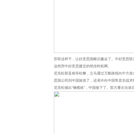
苏联这样干，让好意思国瞅识趣会了。中好意思联
这然而中好意思建交的绝佳时机啊。
尼克松那是相等松懈，立马通过万般路线向中方发
思国公民到中国旅游了，还准许向中国售卖非战术
尼克松抛出“橄榄枝”，中国接下了。双方屡次洽谈后