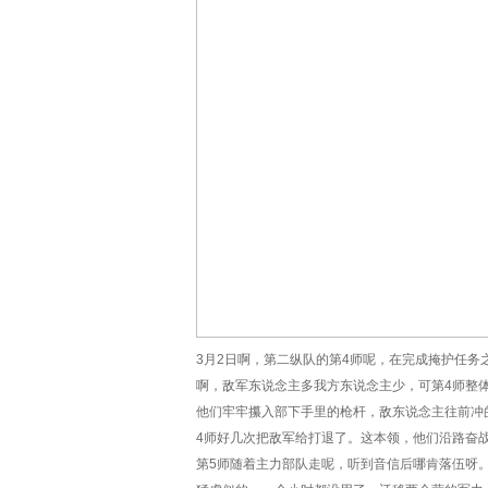
3月2日啊，第二纵队的第4师呢，在完成掩护任
啊，敌军东说念主多我方东说念主少，可第4师整
他们牢牢攥入部下手里的枪杆，敌东说念主往前冲
4师好几次把敌军给打退了。这本领，他们沿路奋
第5师随着主力部队走呢，听到音信后哪肯落伍呀。