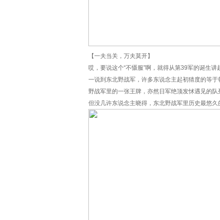
【一夫当关，万夫莫开】
哎，要说这个“不慑服”啊，就得从第39军的诞生
一说到东北野战军，许多东说念主起初猜度的等于
野战军里的一张王牌，亦然日军绝顶发怵遇见的队
但没几许东说念主晓得，东北野战军里历史最悠久