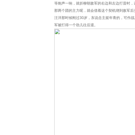
等炮声一响，就折柳朝敌军的右边和左边打昔时，
那两个团的主力呢，就会借着这个契机绕到敌军后
汪洋那时候刚过30岁，东说念主挺年青的，可作
军被打得一个劲儿往后退。