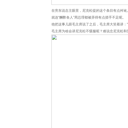
在旁东说念主眼里，尼克松提的这个条目有点舛讹
就连“酬酢各人”周总理都被弄得有点措手不足呢。
他把这事儿跟毛主席说了之后，毛主席大笑着讲：“
毛主席为啥会讲尼克松不慑服呢？难说念尼克松和