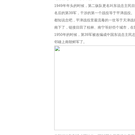
1949年年头的时候，第二纵队更名叫东说念主民目
名后的第39军，干涉的第一个战役等于平津战役。
都知说念吧，平津战役里最流毒的一仗等于天津战
南下了，链接目田了桂林、南宁等好些个城市，在
1950年的时候，第39军被改编成中国东说念主民
邻碰上南朝鲜军了。