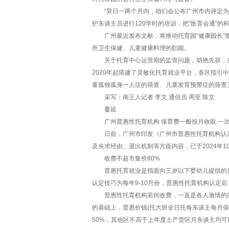
“异日一两个月内，咱们会公布广州市内评定为‘五
护东谈主员进行120学时的培训，把“医育会通”
广州最近发布文献，将推动托育园“健康园长”签
所卫生保健、儿童健康料理的职能。
关于托育中心运营期的监管问题，胡艳先容，广
2020年起搭建了灵敏化托育就业平台，各区指引
童孤独孤身一人症的筛查、儿童发育预警症的筛
采写：南王人记者 李文 通信员 周至 陈文
蔓延
广州普惠性托育机构 保育费一般按月收取 一次
日前，广州市印发《广州市普惠性托育机构认定及
及央求经由、退出机制等方面内容，已于2024年
收费不超市集价80%
普惠托育就业是指面向三岁以下婴幼儿提供的质
认定技巧为每年9-10月份，普惠性托育机构认定
普惠性托育机构若何收费，一直是各人激情的问题
的基础上，普惠价钱(托大班全日托每东谈主每月
50%，其他区不高于上年度土产货区月东谈主均