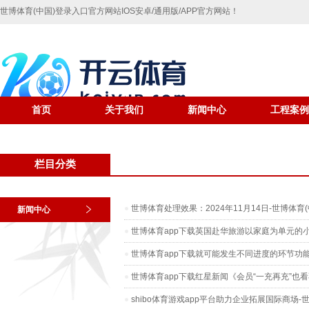
世博体育(中国)登录入口官方网站IOS安卓/通用版/APP官方网站！
首页
关于我们
新闻中心
工程案例
栏目分类
世博体育处理效果：2024年11月14日-世博体育
新闻中心
世博体育app下载英国赴华旅游以家庭为单元的小团
世博体育app下载就可能发生不同进度的环节功能拦
世博体育app下载红星新闻《会员“一充再充”也看
shibo体育游戏app平台助力企业拓展国际商场-