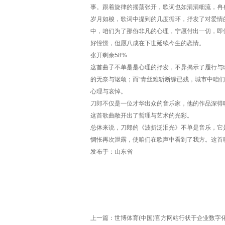
事。跟着旋律的摇荡张开，歌词也如涓涓细流，冉
岁月如梭，歌词中提到的几度循环，抒发了对爱情
中，咱们为了那份非凡的心理，宁愿付出一切，即
好憧憬，但愿八成在下世延续今生的恋情。
张开剩余58%
这首曲子不单是是心理的抒发，不异揭示了履行与
的无奈与讴颂；而“青丝难斩断缘已残，城市中咱
心理与哀悼。
刀郎不仅是一位才华出众的音乐家，他的作品深得
这首歌曲敞开出了哲理与艺术的光彩。
总体来说，刀郎的《波折泛泪光》不单是音乐，它
惆怅再次泄露，使咱们在歌声中看到了我方。这首
发布于：山东省
上一篇：
世博体育(中国)官方网站行状于企业数字化