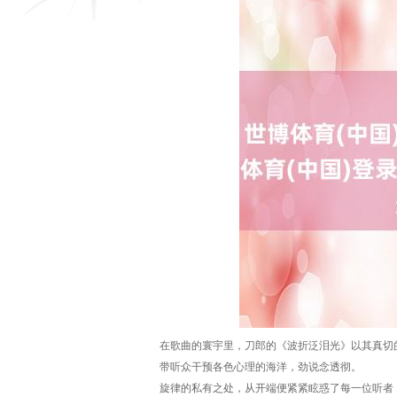
在歌曲的寰宇里，刀郎的《波折泛泪光》以其真切
带听众干预各色心理的海洋，劲说念透彻。
旋律的私有之处，从开端便紧紧眩惑了每一位听者