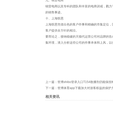
九、锦堂电商
锦堂电商以其专科的团队和丰富的电商训戒，戮力
的销售事迹。
十、上海联恩
上海联恩凭借出色的客户作事和精确的市集定位，
客户提供全方针的相沿。
要而论之，接纳稳健的天猫代运营公司对品牌的告
集环境，潜入分析这些公司的作事本体和上风，以
上一篇：
世博shibo登录入口T154散播剂仍能保
下一篇：
世博体育app下载加大对游客权益的保护力度
相关资讯