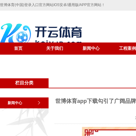
世博体育(中国)登录入口官方网站IOS安卓/通用版/APP官方网站！
首页
关于我们
新闻中心
工程案例
栏目分类
世博体育app下载勾引了广阔品牌和
新闻中心