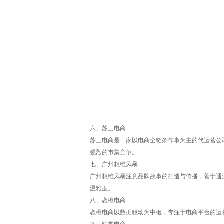
六、苏三电商
苏三电商是一家以电商全链条作事为主的代运营公
强烈的市集竞争。
七、广州想维风暴
广州想维风暴注意品牌故事的打造与传播，善于通
温雅度。
八、恋橙电商
恋橙电商以数据驱动为中枢，专注于电商平台的运