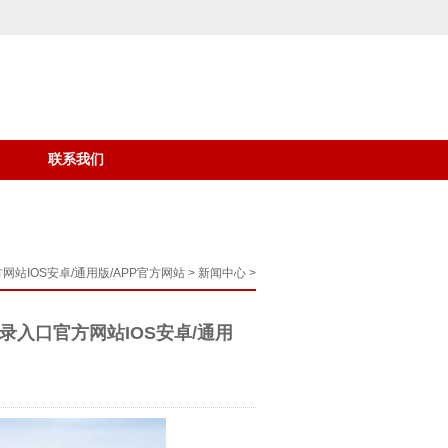
联系我们
网站IOS安卓/通用版/APP官方网站
>
新闻中心
>
录入口官方网站IOS安卓/通用